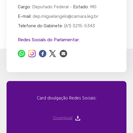
Cargo
: Deputado Federal -
Estado
: MG
E-mail
:
dep.miguelangelo@camara.leg.br
Telefone do Gabinete
: (61) 3215-5343
Redes Socials do Parlamentar:
Card divulgação Redes Sociais:
Download