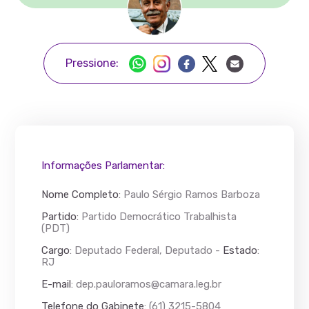
Pressione:
Informações Parlamentar:
Nome Completo
:
Paulo Sérgio Ramos Barboza
Partido
: Partido Democrático Trabalhista
(PDT)
Cargo
: Deputado Federal, Deputado -
Estado
:
RJ
E-mail
:
dep.pauloramos@camara.leg.br
Telefone do Gabinete
: (61) 3215-5804