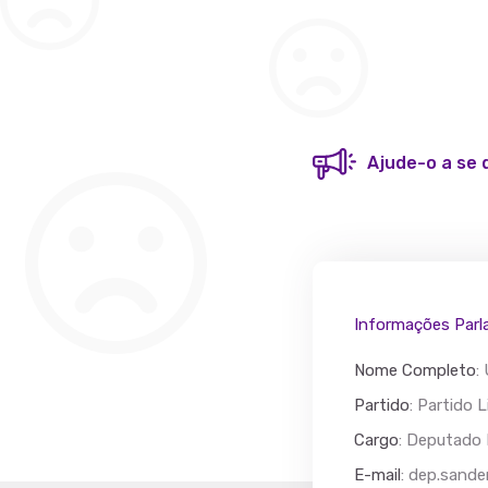
Ajude-o a se 
Informações Parl
Nome Completo
:
Partido
: Partido L
Cargo
: Deputado 
Acác
E-mail
:
dep.sande