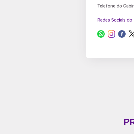
Partido
Telefone do Gabi
Redes Socials do 
P