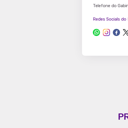
Partido
Telefone do Gabi
Redes Socials do 
P