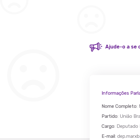
Ajude-o a se 
Informações Parl
Nome Completo
:
Partido
: União Bra
Cargo
: Deputado 
Acác
E-mail
:
dep.marxb