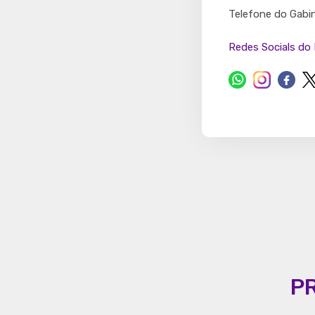
Partido
Telefone do Gabi
Redes Socials do 
P