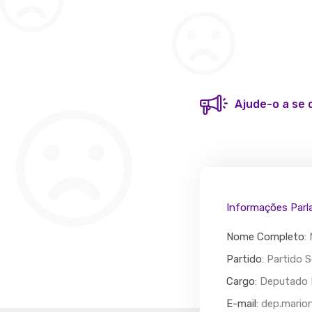
Ajude-o a se 
Informações Parl
Nome Completo
:
Partido
: Partido S
Cargo
: Deputado 
Acác
E-mail
:
dep.mario