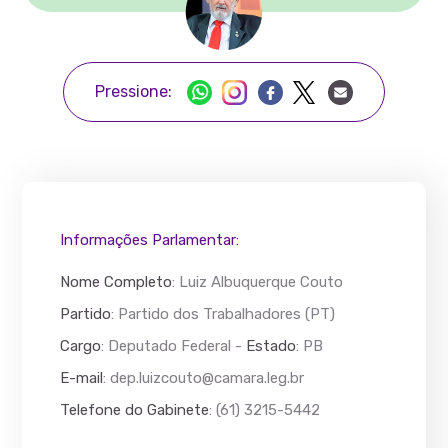
Pressione:
Informações Parlamentar:
Nome Completo
:
Luiz Albuquerque Couto
Partido
: Partido dos Trabalhadores (PT)
Cargo
: Deputado Federal -
Estado
: PB
E-mail
:
dep.luizcouto@camara.leg.br
Telefone do Gabinete
: (61) 3215-5442