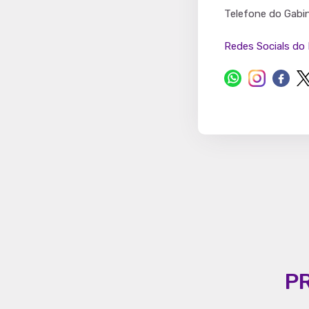
Partido
Telefone do Gabi
Redes Socials do 
P