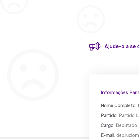
Ajude-o a se 
Informações Parl
Nome Completo
:
Partido
: Partido L
Cargo
: Deputado 
Acác
E-mail
:
dep.luciom