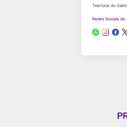
Partido
Telefone do Gabi
Redes Socials do 
P