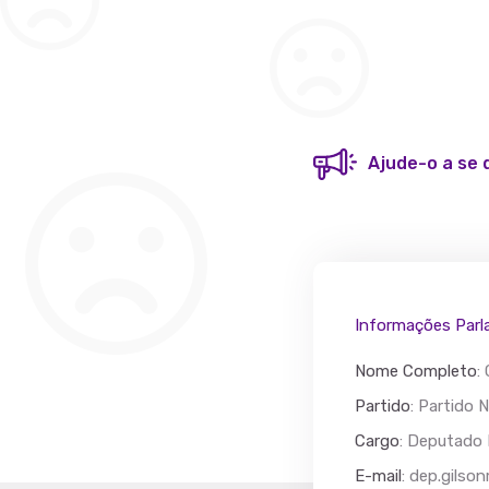
Ajude-o a se 
Informações Parl
Nome Completo
:
Partido
: Partido
Cargo
: Deputado 
Acác
E-mail
:
dep.gilso