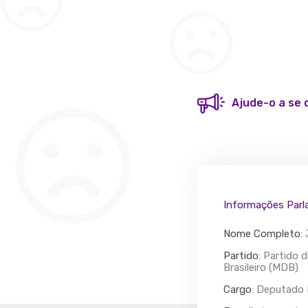
Ajude-o a se 
Informações Parl
Nome Completo
:
Partido
: Partido
Brasileiro (MDB)
Cargo
: Deputado 
Acác