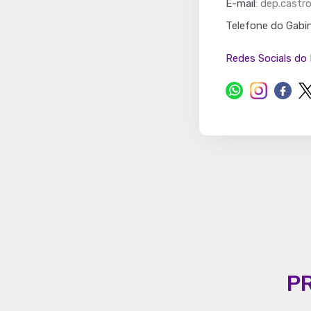
E-mail
:
dep.castr
Partido
Telefone do Gabi
Redes Socials do 
P