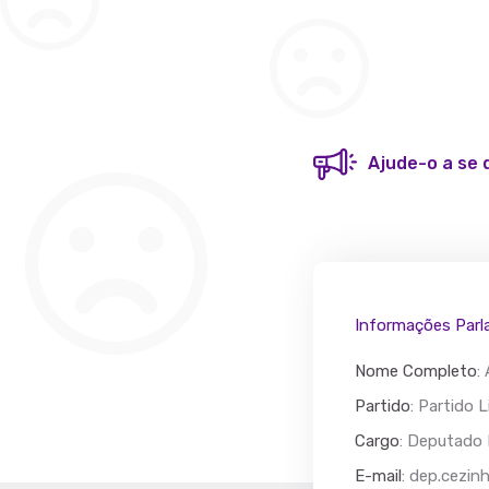
Ajude-o a se 
Informações Parl
Nome Completo
:
Partido
: Partido L
Cargo
: Deputado 
Acác
E-mail
:
dep.cezin