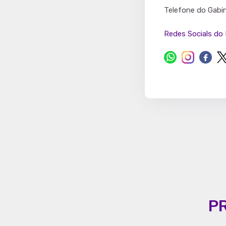
Partido
Telefone do Gabi
Redes Socials do 
P