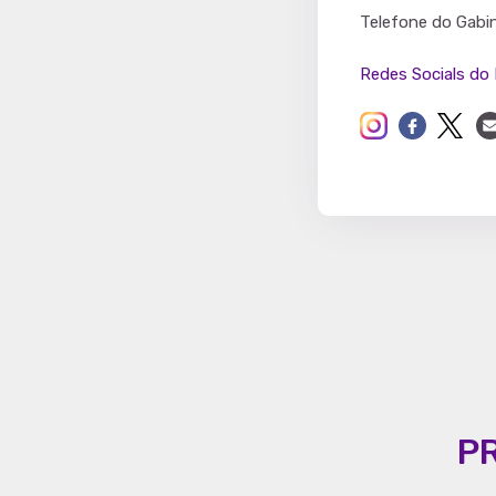
Partido
Telefone do Gabi
Redes Socials do 
P