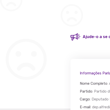
Ajude-o a se 
Informações Parl
Nome Completo
:
Partido
: Partido 
Cargo
: Deputado 
Acác
E-mail
:
dep.alfred