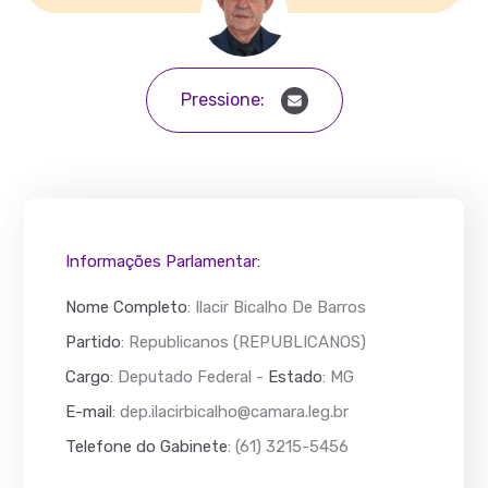
Pressione:
Informações Parlamentar:
Nome Completo
:
Ilacir Bicalho De Barros
Partido
: Republicanos (REPUBLICANOS)
Cargo
: Deputado Federal -
Estado
: MG
E-mail
:
dep.ilacirbicalho@camara.leg.br
Telefone do Gabinete
: (61) 3215-5456