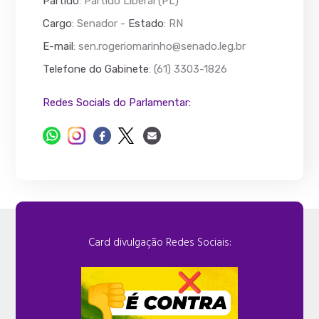
Partido
: Partido Liberal (PL)
Cargo
: Senador -
Estado
: RN
E-mail
:
sen.rogeriomarinho@senado.leg.br
Telefone do Gabinete
: (61) 3303-1826
Redes Socials do Parlamentar:
Card divulgação Redes Sociais: