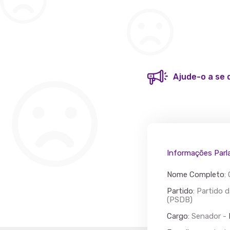
Ajude-o a se 
Acác
Partido
Informações Parl
Nome Completo
:
Partido
: Partido 
(PSDB)
Cargo
: Senador -