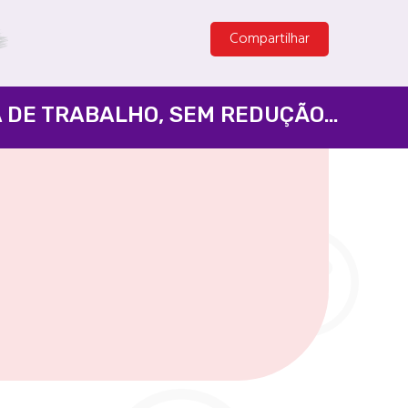
Compartilhar
PELA APROVAÇÃO DO FIM DA ESCALA 6X1 E DA REDUÇÃO DA JORNADA DE TRABALHO, SEM REDUÇÃO SALARIAL - SENADO