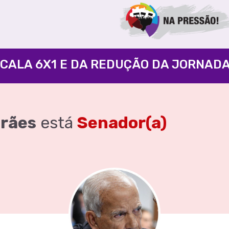
arães
está
Senador(a)