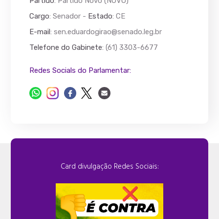
Partido
: Partido Novo (NOVO)
Cargo
: Senador -
Estado
: CE
E-mail
:
sen.eduardogirao@senado.leg.br
Telefone do Gabinete
: (61) 3303-6677
Redes Socials do Parlamentar:
Card divulgação Redes Sociais: