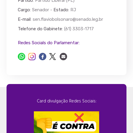
Partido
: Partido Liberal (PL)
Cargo
: Senador -
Estado
: RJ
E-mail
:
sen.flaviobolsonaro@senado.leg.br
Telefone do Gabinete
: (61) 3303-1717
Redes Socials do Parlamentar:
Card divulgação Redes Sociais: