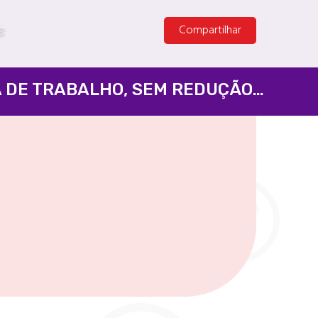
Compartilhar
PELA APROVAÇÃO DO FIM DA ESCALA 6X1 E DA REDUÇÃO DA JORNADA DE TRABALHO, SEM REDUÇÃO SALARIAL - SENADO