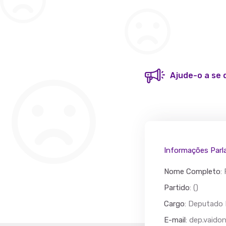
Ajude-o a se 
Informações Parl
Nome Completo
:
Partido
: ()
Cargo
: Deputado 
Acác
E-mail
:
dep.vaidon