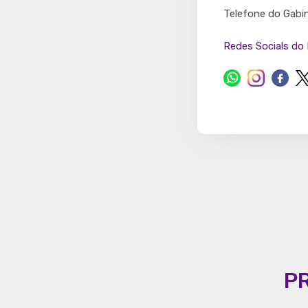
Partido
Telefone do Gabi
Redes Socials do 
P