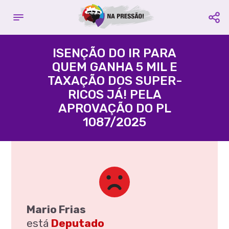
Complete seu cadastro
Contribuir com o projeto:
E fique por dentro de todas as
ISENÇÃO DO IR PARA
campanhas
QUEM GANHA 5 MIL E
Acácio Favacho
TAXAÇÃO DOS SUPER-
Nome é Obrigatório
Partido
PROS
- Estado
AP
RICOS JÁ! PELA
APROVAÇÃO DO PL
Email é Obrigatório
1087/2025
Agência:
3395 -
Conta
Celular é Obrigatório
Corrente:
109580-3
Compartilhe:
Favorecido:
CUT Central
Única dos Trabalhadores
CNPJ:
60.563.731/0001-77
CADASTRAR
Compartilhe:
Mario Frias
está
Deputado