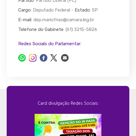
Partido
: Partido Liberal (PL)
Cargo
: Deputado Federal -
Estado
: SP
E-mail
:
dep.mariofrias@camara.leg.br
Telefone do Gabinete
: (61) 3215-5826
Redes Socials do Parlamentar:
Card divulgação Redes Sociais: