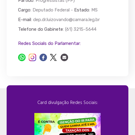
Partido
: Progressistas (PP)
Cargo
: Deputado Federal -
Estado
: MS
E-mail
:
dep.dr.luizovando@camara.leg.br
Telefone do Gabinete
: (61) 3215-5644
Redes Socials do Parlamentar:
Card divulgação Redes Sociais: