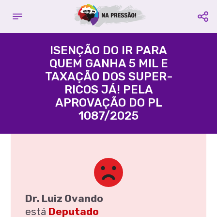
Complete seu cadastro
Contribuir com o projeto:
E fique por dentro de todas as
ISENÇÃO DO IR PARA
campanhas
QUEM GANHA 5 MIL E
Acácio Favacho
TAXAÇÃO DOS SUPER-
Nome é Obrigatório
Partido
PROS
- Estado
AP
RICOS JÁ! PELA
APROVAÇÃO DO PL
Email é Obrigatório
1087/2025
Agência:
3395 -
Conta
Celular é Obrigatório
Corrente:
109580-3
Compartilhe:
Favorecido:
CUT Central
Única dos Trabalhadores
CNPJ:
60.563.731/0001-77
CADASTRAR
Compartilhe:
Dr. Luiz Ovando
está
Deputado