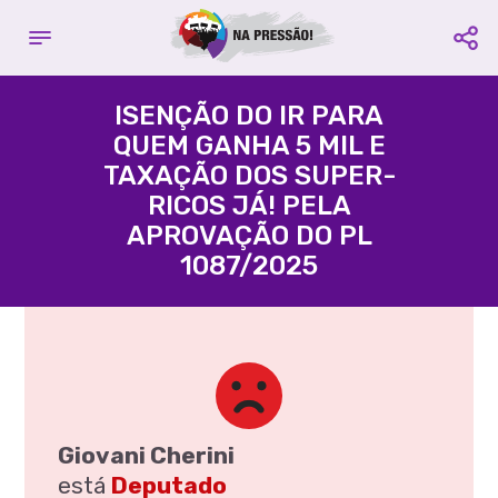
Complete seu cadastro
Contribuir com o projeto:
E fique por dentro de todas as
ISENÇÃO DO IR PARA
campanhas
QUEM GANHA 5 MIL E
Acácio Favacho
TAXAÇÃO DOS SUPER-
Nome é Obrigatório
Partido
PROS
- Estado
AP
RICOS JÁ! PELA
APROVAÇÃO DO PL
Email é Obrigatório
1087/2025
Agência:
3395 -
Conta
Celular é Obrigatório
Corrente:
109580-3
Compartilhe:
Favorecido:
CUT Central
Única dos Trabalhadores
CNPJ:
60.563.731/0001-77
CADASTRAR
Compartilhe:
Giovani Cherini
está
Deputado