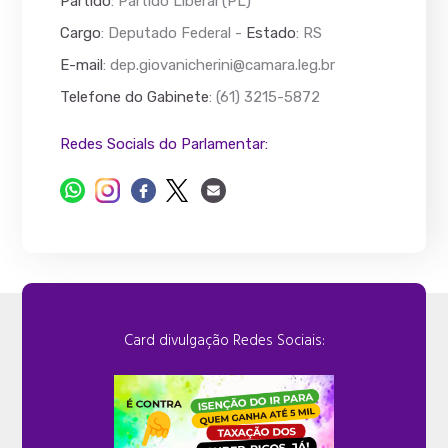
Partido
: Partido Liberal (PL)
Cargo
: Deputado Federal -
Estado
: RS
E-mail
:
dep.giovanicherini@camara.leg.br
Telefone do Gabinete
: (61) 3215-5872
Redes Socials do Parlamentar:
Card divulgação Redes Sociais: