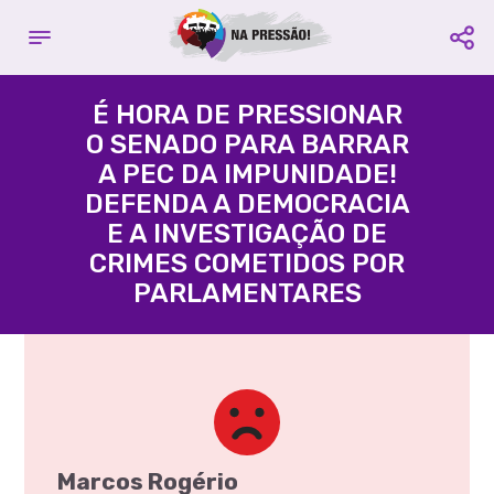
Complete seu cadastro
Contribuir com o projeto:
E fique por dentro de todas as
É HORA DE PRESSIONAR
campanhas
O SENADO PARA BARRAR
Acácio Favacho
A PEC DA IMPUNIDADE!
Nome é Obrigatório
Partido
PROS
- Estado
AP
DEFENDA A DEMOCRACIA
E A INVESTIGAÇÃO DE
Email é Obrigatório
CRIMES COMETIDOS POR
PARLAMENTARES
Agência:
3395 -
Conta
Celular é Obrigatório
Corrente:
109580-3
Compartilhe:
Favorecido:
CUT Central
Única dos Trabalhadores
CNPJ:
60.563.731/0001-77
CADASTRAR
Compartilhe:
Marcos Rogério