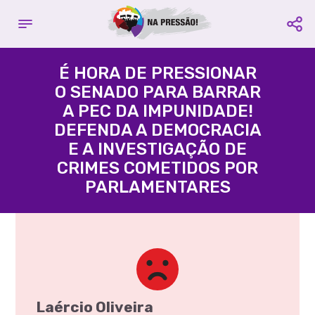
Complete seu cadastro
Contribuir com o projeto:
E fique por dentro de todas as
É HORA DE PRESSIONAR
campanhas
O SENADO PARA BARRAR
Acácio Favacho
A PEC DA IMPUNIDADE!
Nome é Obrigatório
Partido
PROS
- Estado
AP
DEFENDA A DEMOCRACIA
E A INVESTIGAÇÃO DE
Email é Obrigatório
CRIMES COMETIDOS POR
PARLAMENTARES
Agência:
3395 -
Conta
Celular é Obrigatório
Corrente:
109580-3
Compartilhe:
Favorecido:
CUT Central
Única dos Trabalhadores
CNPJ:
60.563.731/0001-77
CADASTRAR
Compartilhe:
Laércio Oliveira