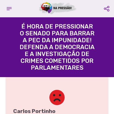
Complete seu cadastro
Contribuir com o projeto:
E fique por dentro de todas as
É HORA DE PRESSIONAR
campanhas
O SENADO PARA BARRAR
Acácio Favacho
A PEC DA IMPUNIDADE!
Nome é Obrigatório
Partido
PROS
- Estado
AP
DEFENDA A DEMOCRACIA
E A INVESTIGAÇÃO DE
Email é Obrigatório
CRIMES COMETIDOS POR
PARLAMENTARES
Agência:
3395 -
Conta
Celular é Obrigatório
Corrente:
109580-3
Compartilhe:
Favorecido:
CUT Central
Única dos Trabalhadores
CNPJ:
60.563.731/0001-77
CADASTRAR
Compartilhe:
Carlos Portinho