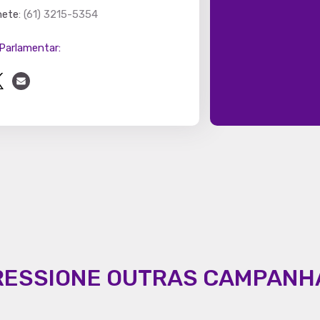
PROS
- Estado
AP
CNPJ:
60.563.731/0001-77
nete
: (61) 3215-5354
Parlamentar:
CADASTRAR
RESSIONE OUTRAS CAMPANH