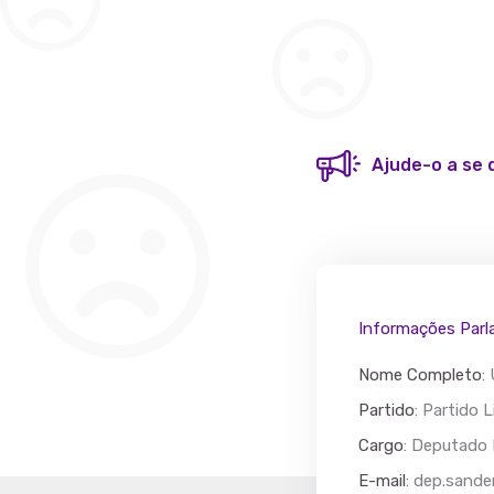
Ajude-o a se 
Informações Parl
Nome Completo
:
Partido
: Partido L
Cargo
: Deputado 
Acác
E-mail
:
dep.sande