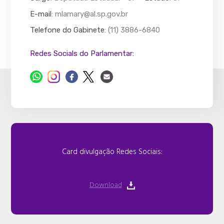
E-mail
:
mlamary@al.sp.gov.br
Telefone do Gabinete
: (11) 3886-6840
Redes Socials do Parlamentar:
Card divulgação Redes Sociais:
Download