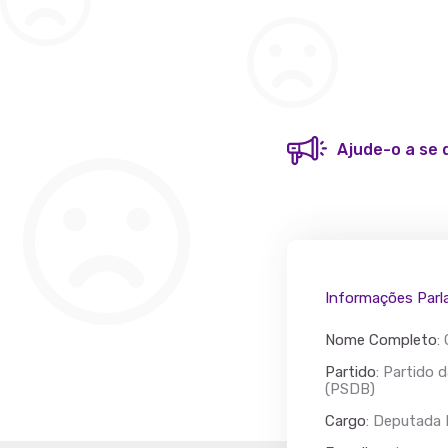
Ajude-o a se 
Informações Parl
Nome Completo
:
Partido
: Partido 
(PSDB)
Cargo
: Deputada 
Acác