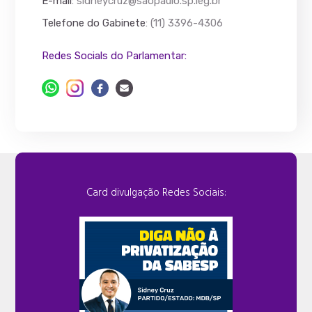
E-mail
:
sidneycruz@saopaulo.sp.leg.br
Telefone do Gabinete
: (11) 3396-4306
Redes Socials do Parlamentar:
Card divulgação Redes Sociais: