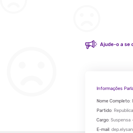
Ajude-o a se 
Informações Parl
Nome Completo
:
Partido
: Republi
Cargo
: Suspensa 
Acác
E-mail
:
dep.elysa