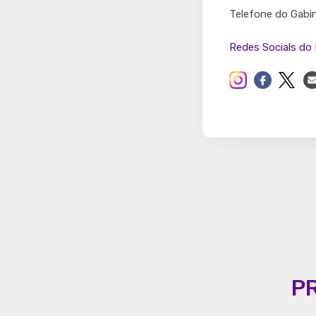
Partido
Telefone do Gabi
Redes Socials do 
P